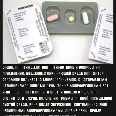
Общие понятия действия антибиотиков и вопросы их
применения. Введение.В окружающей среде находится
огромное количество микроорганизмов, с которыми мы
сталкиваемся каждый день. Также микроорганизмы есть
и на поверхности кожи, и внутри каждого человека.
Очевидно, в случае получения травмы в такой насыщенной
биотой среде, рана будет загрязнена (контаминирована)
различными микроорганизмами. Любые раны, кроме