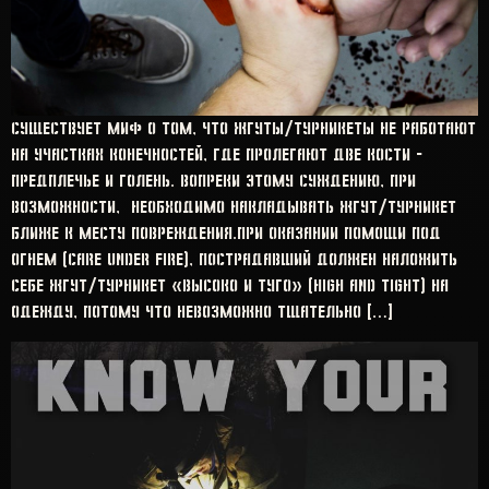
Существует миф о том, что жгуты/турникеты не работают
на участках конечностей, где пролегают две кости –
предплечье и голень. Вопреки этому суждению, при
возможности, необходимо накладывать жгут/турникет
ближе к месту повреждения.При оказании помощи под
огнем (Care Under Fire), пострадавший должен наложить
себе жгут/турникет «высоко и туго» (High and tight) на
одежду, потому что невозможно тщательно […]