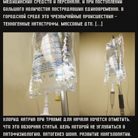
медицинских средств и персонала, и при поступлении
большого количества пострадавших единовременно. В
городской среде это чрезвычайные происшествия –
техногенные катастрофы, массовые ДТП, […]
Хлорид натрия при травме Для начала хочется отметить,
что это обзорная статья, цель которой не углубиться в
патофизиологию, патогенез шока, развитие коагулопатии,