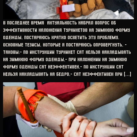
В последнее время актуальность набрал вопрос об
эффективности наложения турникетов на зимнюю форму
одежды, постараюсь кратко осветить эту проблему.
Основные тезисы, которые я постараюсь опровергнуть, –
таковы:– по инструкции турникет САТ нельзя накладывать
на зимнюю форму одежды,– при наложении на зимнюю
форму одежды САТ неэффективен,– по инструкции САТ
нельзя накладывать на бедро,– САТ неэффективен при […]