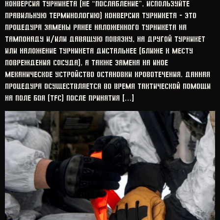
Конверсия турникета (НЕ “ПОСЛАБЛЕНИЕ”, используйте
правильную терминологию) Конверсия турникета – это
процедура замены ранее наложенного турникета на
тампонаду и/или давящую повязку, на другой турникет
или наложение турникета дистальнее (ближе к месту
повреждения сосуда), а также замена на иное
механическое устройство остановки кровотечения. Данная
процедура осуществляется во время тактической помощи
на поле боя (TFC) после принятия […]