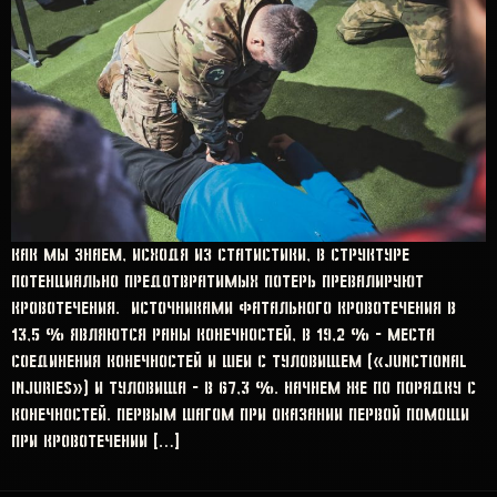
Как мы знаем, исходя из статистики, в структуре
потенциально предотвратимых потерь превалируют
кровотечения. Источниками фатального кровотечения в
13,5 % являются раны конечностей, в 19,2 % – места
соединения конечностей и шеи с туловищем («junctional
injuries») и туловища – в 67,3 %. Начнем же по порядку с
конечностей. Первым шагом при оказании первой помощи
при кровотечении […]