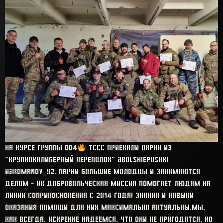
На курсе Группы 004
TCCC приехали парни из
“Крупнокалиберный Переполох” @bolshiepushki
и@romanov_92. Парни большие молодцы и занимаются
делом – их добровольческая миссия помогает людям на
линии соприкосновения с 2014 года! Знания и навыки
оказания помощи для них максимально актуальны.Мы,
как всегда, искренне надеемся, что они не пригодятся, но